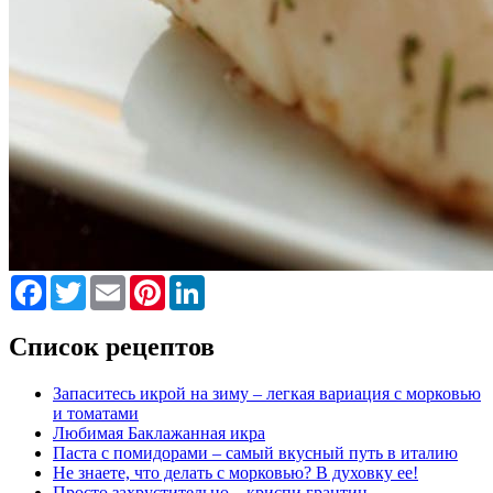
Facebook
Twitter
Email
Pinterest
LinkedIn
Список рецептов
Запаситесь икрой на зиму – легкая вариация с морковью
и томатами
Любимая Баклажанная икра
Паста с помидорами – самый вкусный путь в италию
Не знаете, что делать с морковью? В духовку ее!
Просто захрустительно – криспи грантин