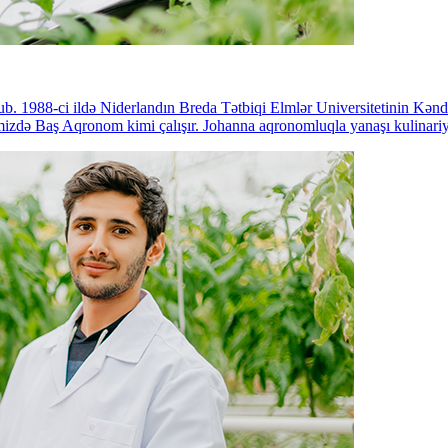
1988-ci ildə Niderlandın Breda Tətbiqi Elmlər Universitetinin Kənd Təsər
imizdə Baş Aqronom kimi çalışır. Johanna aqronomluqla yanaşı kulinari