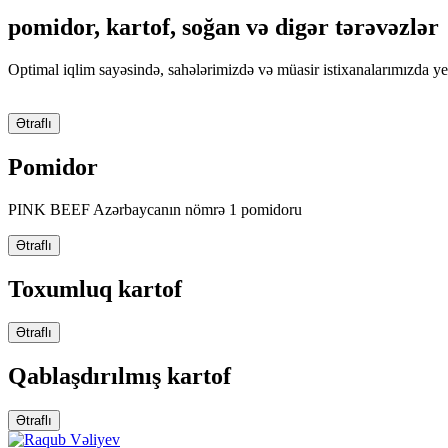
pomidor, kartof, soğan və digər tərəvəzlər
Optimal iqlim sayəsində, sahələrimizdə və müasir istixanalarımızda yet
Ətraflı
Pomidor
PINK BEEF Azərbaycanın nömrə 1 pomidoru
Ətraflı
Toxumluq kartof
Ətraflı
Qablaşdırılmış kartof
Ətraflı