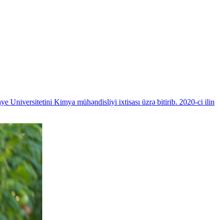
Universitetini Kimya mühəndisliyi ixtisası üzrə bitirib. 2020-ci ilin