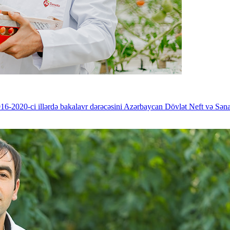
-2020-ci illərdə bakalavr dərəcəsini Azərbaycan Dövlət Neft və Sənaye 