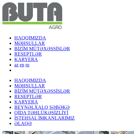
HAQQIMIZDA
MƏHSULLAR
BİZİM MÜTƏXƏSSİSLƏR
RESEPTLƏR
KARYERA
az
en
ru
HAQQIMIZDA
MƏHSULLAR
BİZİM MÜTƏXƏSSİSLƏR
RESEPTLƏR
KARYERA
BEYNƏLXALQ ŞƏBƏKƏ
QİDA TƏHLÜKƏSİZLİYİ
İSTEHSAL İMKANLARIMIZ
ƏLAQƏ