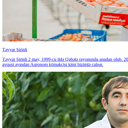
Təyyar Şirinli
Təyyar Şirinli 2 may, 1999-cu ildə Qəbələ rayonunda anadan olub. 2016
avqust ayından Aqronom köməkçisi kimi bizimlə çalışır.