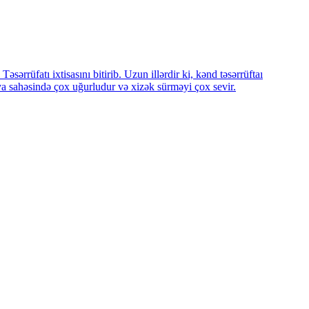
rüfatı ixtisasını bitirib. Uzun illərdir ki, kənd təsərrüftaı
ya sahəsində çox uğurludur və xizək sürməyi çox sevir.