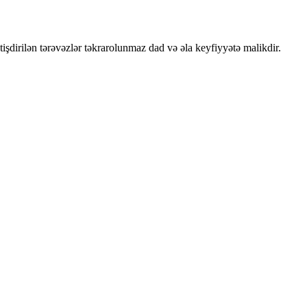
işdirilən tərəvəzlər təkrarolunmaz dad və əla keyfiyyətə malikdir.