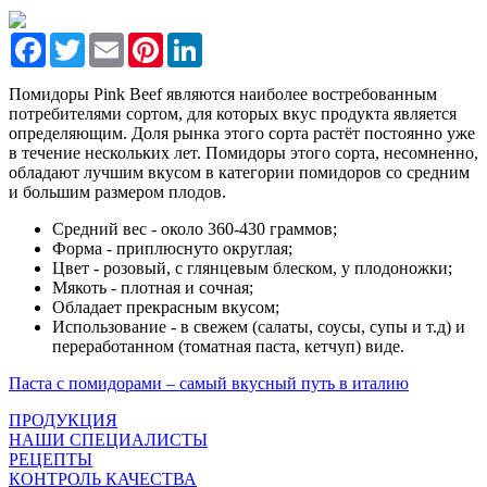
Facebook
Twitter
Email
Pinterest
LinkedIn
Помидоры Pink Beef являются наиболее востребованным
потребителями сортом, для которых вкус продукта является
определяющим. Доля рынка этого сорта растёт постоянно уже
в течение нескольких лет. Помидоры этого сорта, несомненно,
обладают лучшим вкусом в категории помидоров со средним
и большим размером плодов.
Средний вес
- около 360-430 граммов;
Форма
- приплюснуто округлая;
Цвет
- розовый, с глянцевым блеском, у плодоножки;
Мякоть
- плотная и сочная;
Обладает прекрасным вкусом;
Использование
- в свежем (салаты, соусы, супы и т.д) и
переработанном (томатная паста, кетчуп) виде.
Паста с помидорами – самый вкусный путь в италию
ПРОДУКЦИЯ
НАШИ СПЕЦИАЛИСТЫ
РЕЦЕПТЫ
КОНТРОЛЬ КАЧЕСТВА